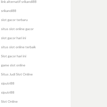
link alternatif srikandi88
srikandi88
slot gacor terbaru
situs slot online gacor
slot gacor hari ini
situs slot online terbaik
Slot gacor hari ini
game slot online
Situs Judi Slot Online
siputri88
siputri88
Slot Online