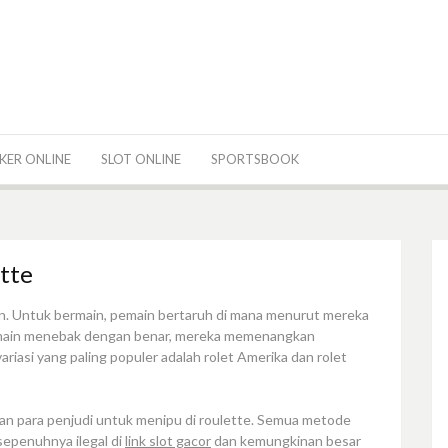
KER ONLINE
SLOT ONLINE
SPORTSBOOK
tte
. Untuk bermain, pemain bertaruh di mana menurut mereka
pemain menebak dengan benar, mereka memenangkan
ariasi yang paling populer adalah rolet Amerika dan rolet
ukan para penjudi untuk menipu di roulette. Semua metode
 sepenuhnya ilegal di
link slot gacor
dan kemungkinan besar