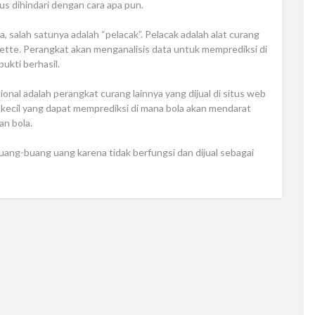
s dihindari dengan cara apa pun.
 salah satunya adalah “pelacak”. Pelacak adalah alat curang
ette. Perangkat akan menganalisis data untuk memprediksi di
ukti berhasil.
nal adalah perangkat curang lainnya yang dijual di situs web
 kecil yang dapat memprediksi di mana bola akan mendarat
n bola.
buang-buang uang karena tidak berfungsi dan dijual sebagai