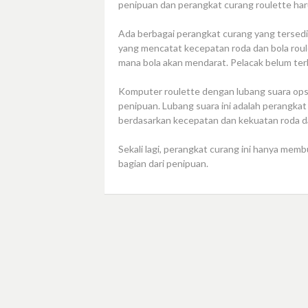
penipuan dan perangkat curang roulette haru
Ada berbagai perangkat curang yang tersedia,
yang mencatat kecepatan roda dan bola roul
mana bola akan mendarat. Pelacak belum terb
Komputer roulette dengan lubang suara opsio
penipuan. Lubang suara ini adalah perangkat
berdasarkan kecepatan dan kekuatan roda da
Sekali lagi, perangkat curang ini hanya mem
bagian dari penipuan.