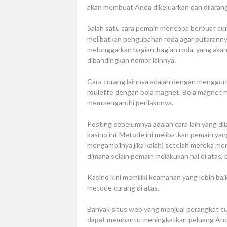
akan membuat Anda dikeluarkan dan dilarang
Salah satu cara pemain mencoba berbuat cur
melibatkan pengubahan roda agar putarannya 
melonggarkan bagian-bagian roda, yang akan
dibandingkan nomor lainnya.
Cara curang lainnya adalah dengan mengguna
roulette dengan bola magnet. Bola magnet 
mempengaruhi perilakunya.
Posting sebelumnya adalah cara lain yang d
kasino ini. Metode ini melibatkan pemain 
mengambilnya jika kalah) setelah mereka men
dimana selain pemain melakukan hal di atas, b
Kasino kini memiliki keamanan yang lebih baik
metode curang di atas.
Banyak situs web yang menjual perangkat c
dapat membantu meningkatkan peluang Anda