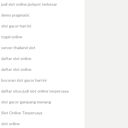
judi slot online jackpot terbesar
demo pragmatic
slot gacor hari ini
togel online
server thailand slot
daftar slot online
daftar slot online
bocoran slot gacor hari ini
daftar situs judi slot online terpercaya
slot gacor gampang menang
Slot Online Terpercaya
slot online