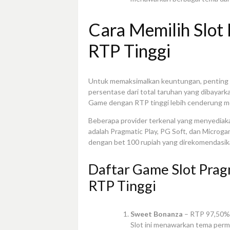
Cara Memilih Slot
RTP Tinggi
Untuk memaksimalkan keuntungan, penting u
persentase dari total taruhan yang dibayar
Game dengan RTP tinggi lebih cenderung me
Beberapa provider terkenal yang menyediaka
adalah Pragmatic Play, PG Soft, dan Microgam
dengan bet 100 rupiah yang direkomendasik
Daftar Game Slot Prag
RTP Tinggi
Sweet Bonanza
– RTP 97,50%
Slot ini menawarkan tema perm