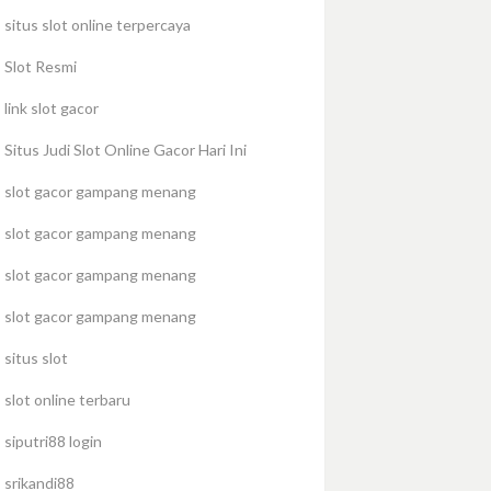
situs slot online terpercaya
Slot Resmi
link slot gacor
Situs Judi Slot Online Gacor Hari Ini
slot gacor gampang menang
slot gacor gampang menang
slot gacor gampang menang
slot gacor gampang menang
situs slot
slot online terbaru
siputri88 login
srikandi88