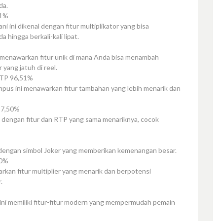
da.
51%
ini dikenal dengan fitur multiplikator yang bisa
ingga berkali-kali lipat.
i menawarkan fitur unik di mana Anda bisa menambah
yang jatuh di reel.
TP 96,51%
mpus ini menawarkan fitur tambahan yang lebih menarik dan
97,50%
a dengan fitur dan RTP yang sama menariknya, cocok
ik dengan simbol Joker yang memberikan kemenangan besar.
50%
rkan fitur multiplier yang menarik dan berpotensi
.
ini memiliki fitur-fitur modern yang mempermudah pemain