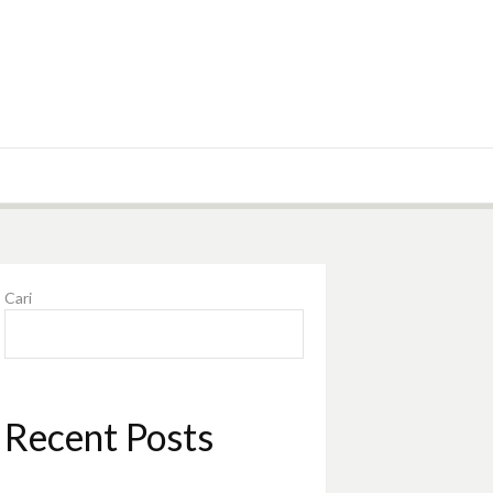
Cari
Recent Posts